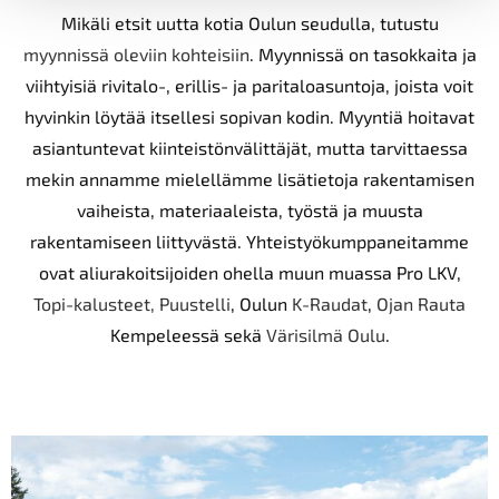
Mikäli etsit uutta kotia Oulun seudulla, tutustu
myynnissä oleviin kohteisiin
. Myynnissä on tasokkaita ja
viihtyisiä rivitalo-, erillis- ja paritaloasuntoja, joista voit
hyvinkin löytää itsellesi sopivan kodin. Myyntiä hoitavat
asiantuntevat kiinteistönvälittäjät, mutta tarvittaessa
mekin annamme mielellämme lisätietoja rakentamisen
vaiheista, materiaaleista, työstä ja muusta
rakentamiseen liittyvästä. Yhteistyökumppaneitamme
ovat aliurakoitsijoiden ohella muun muassa Pro LKV,
Topi-kalusteet,
Puustelli
, Oulun
K-Raudat
,
Ojan Rauta
Kempeleessä sekä
Värisilmä Oulu
.