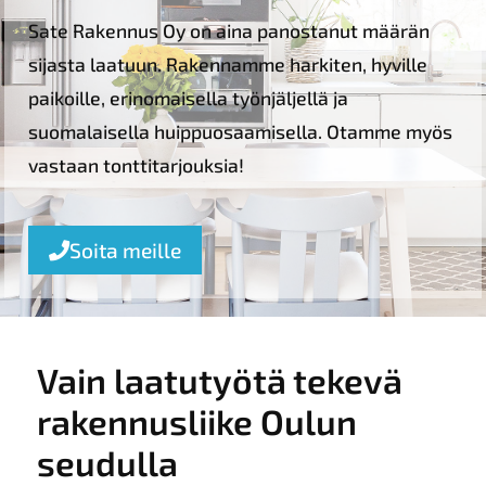
Sate Rakennus Oy on aina panostanut määrän
sijasta laatuun. Rakennamme harkiten, hyville
paikoille, erinomaisella työnjäljellä ja
suomalaisella huippuosaamisella. Otamme myös
vastaan tonttitarjouksia!
Soita meille
Vain laatutyötä tekevä
rakennusliike Oulun
seudulla