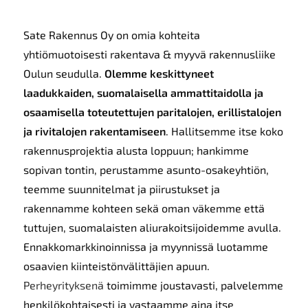
Sate Rakennus Oy on omia kohteita
yhtiömuotoisesti rakentava & myyvä rakennusliike
Oulun seudulla.
Olemme keskittyneet
laadukkaiden, suomalaisella ammattitaidolla ja
osaamisella toteutettujen paritalojen, erillistalojen
ja rivitalojen rakentamiseen
. Hallitsemme itse koko
rakennusprojektia alusta loppuun; hankimme
sopivan tontin, perustamme asunto-osakeyhtiön,
teemme suunnitelmat ja piirustukset ja
rakennamme kohteen sekä oman väkemme että
tuttujen, suomalaisten aliurakoitsijoidemme avulla.
Ennakkomarkkinoinnissa ja myynnissä luotamme
osaavien kiinteistönvälittäjien apuun.
Perheyrityksenä
toimimme joustavasti, palvelemme
henkilökohtaisesti ja vastaamme aina itse