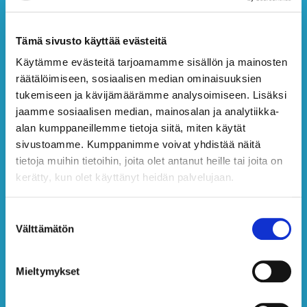
Muuttovalmiita rivitalo- ja
paritaloasuntoja
Tämä sivusto käyttää evästeitä
Käytämme evästeitä tarjoamamme sisällön ja mainosten
räätälöimiseen, sosiaalisen median ominaisuuksien
Olemme vuosien aikana rakentaneet niin
tukemiseen ja kävijämäärämme analysoimiseen. Lisäksi
omakotitaloja, rivitaloja, paritaloja kuin
jaamme sosiaalisen median, mainosalan ja analytiikka-
alan kumppaneillemme tietoja siitä, miten käytät
piharakennuksiakin. Tänä päivänä keskitymme
sivustoamme. Kumppanimme voivat yhdistää näitä
ensisijaisesti rivitalo-, erillis- ja
tietoja muihin tietoihin, joita olet antanut heille tai joita on
paritalorakentamiseen. Toteutamme kohteet
kerätty, kun olet käyttänyt heidän palvelujaan.
avaimet käteen -palveluna sisältäen seuraavat
osat:
S
Välttämätön
u
LVI- ja sähkösuunnittelu
o
sisustustyöt
s
Mieltymykset
ulkorakennukset
t
u
pihasuunnittelu ja toteutus