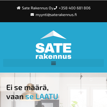
Sate Rakennus Oy
+358 400 681 806
myynti@saterak​​ennus.fi
Ei se määrä,
vaan
se LAATU